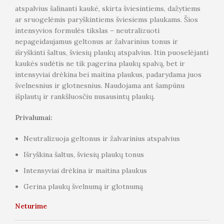
atspalvius šalinanti kaukė, skirta šviesintiems, dažytiems
ar sruogelėmis paryškintiems šviesiems plaukams. Šios
intensyvios formulės tikslas – neutralizuoti
nepageidaujamus geltonus ar žalvarinius tonus ir
išryškinti šaltus, šviesių plaukų atspalvius. Itin puoselėjanti
kaukės sudėtis ne tik pagerina plaukų spalvą, bet ir
intensyviai drėkina bei maitina plaukus, padarydama juos
švelnesnius ir glotnesnius. Naudojama ant šampūnu
išplautų ir rankšluosčiu nusausintų plaukų.
Privalumai:
Neutralizuoja geltonus ir žalvarinius atspalvius
Išryškina šaltus, šviesių plaukų tonus
Intensyviai drėkina ir maitina plaukus
Gerina plaukų švelnumą ir glotnumą
Neturime