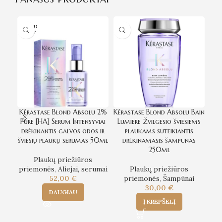
SOLD
SO
OUT
O
Kérastase Blond Absolu 2%
Kérastase Blond Absolu Bain
Ké
Pure [HA] Serum Intensyviai
Lumiere Žvilgesio šviesiems
Ba
drėkinantis galvos odos ir
plaukams suteikiantis
šviesių plaukų serumas 50ml
drėkinamasis šampūnas
gar
250ml
Plaukų priežiūros
priemonės
,
Aliejai, serumai
Plaukų priežiūros
52,00
€
priemonės
,
Šampūnai
30,00
€
DAUGIAU
Į KREPŠELĮ