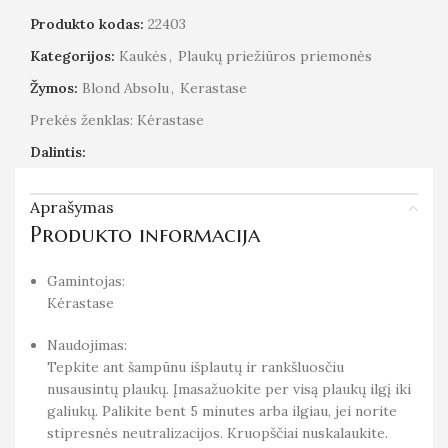
Produkto kodas:
22403
Kategorijos:
Kaukės
,
Plaukų priežiūros priemonės
Žymos:
Blond Absolu
,
Kerastase
Prekės ženklas:
Kérastase
Dalintis:
Aprašymas
Produkto informacija
Gamintojas:
Kérastase
Naudojimas:
Tepkite ant šampūnu išplautų ir rankšluosčiu
nusausintų plaukų. Įmasažuokite per visą plaukų ilgį iki
galiukų. Palikite bent 5 minutes arba ilgiau, jei norite
stipresnės neutralizacijos. Kruopščiai nuskalaukite.