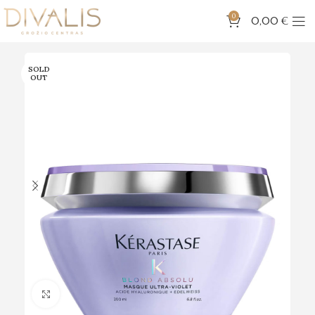
0
0,00
€
SOLD
OUT
Click to enlarge