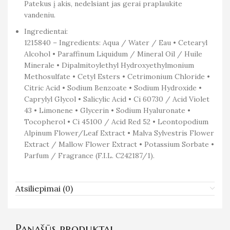
Patekus į akis, nedelsiant jas gerai praplaukite
vandeniu.
Ingredientai:
1215840 – Ingredients: Aqua / Water / Eau • Cetearyl
Alcohol • Paraffinum Liquidum / Mineral Oil / Huile
Minerale • Dipalmitoylethyl Hydroxyethylmonium
Methosulfate • Cetyl Esters • Cetrimonium Chloride •
Citric Acid • Sodium Benzoate • Sodium Hydroxide •
Caprylyl Glycol • Salicylic Acid • Ci 60730 / Acid Violet
43 • Limonene • Glycerin • Sodium Hyaluronate •
Tocopherol • Ci 45100 / Acid Red 52 • Leontopodium
Alpinum Flower/Leaf Extract • Malva Sylvestris Flower
Extract / Mallow Flower Extract • Potassium Sorbate •
Parfum / Fragrance (F.I.L. C242187/1).
Atsiliepimai (0)
Panašūs produktai