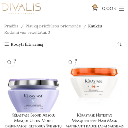
0
0,00
€
Pradžia
Plaukų priežiūros priemonės
Kaukės
Rodomi visi rezultatai: 3
Rodyti filtravimą
SOLD
SOLD
OUT
OUT
Kérastase Blond Absolu
Kérastase Nutritive
Masque Ultra-Violet
Masquintense Hair Mask
drėkinamoji, geltonus šviesintų
maitinanti kaukė labai sausiems