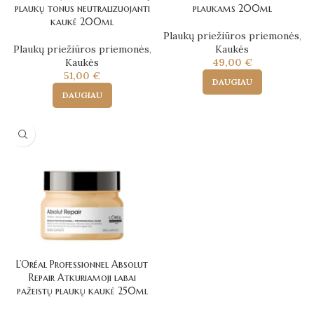
plaukų tonus neutralizuojanti
plaukams 200ml
kaukė 200ml
Plaukų priežiūros priemonės
,
Plaukų priežiūros priemonės
,
Kaukės
Kaukės
49,00
€
51,00
€
DAUGIAU
DAUGIAU
L’Oréal Professionnel Absolut
Repair Atkuriamoji labai
pažeistų plaukų kaukė 250ml