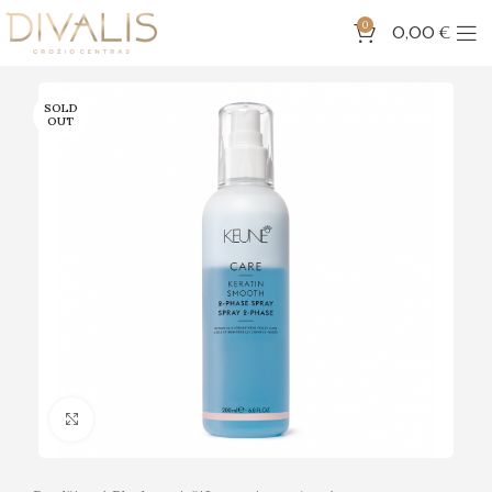
0
0,00
€
SOLD
OUT
Click to enlarge