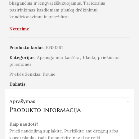
blizgančius ir lengvai iššukuojamus. Tai idealus
pasirinkimas kasdieniam plaukų drėkinimui,
kondicionavimui ir priežiūrai.
Neturime
Produkto kodas:
KN21361
Kategorijos:
Apsauga nuo karščio
,
Plaukų priežiūros
priemonės
Prekės ženklas:
Keune
Dalintis:
Aprašymas
Produkto informacija
Kaip naudoti?
Prieš naudojimą suplakite. Purkškite ant drėgnų arba
sausų plaukų, tada formuokite pagal poreikį.