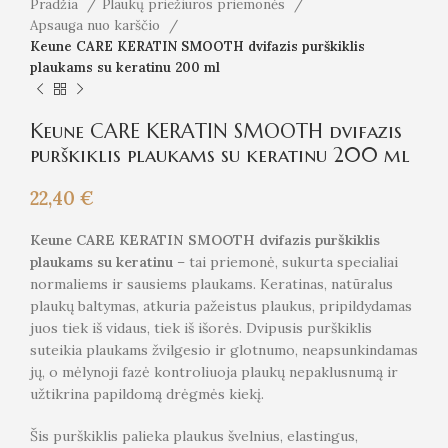
Pradžia
Plaukų priežiūros priemonės
Apsauga nuo karščio
Keune CARE KERATIN SMOOTH dvifazis purškiklis
plaukams su keratinu 200 ml
Keune CARE KERATIN SMOOTH dvifazis
purškiklis plaukams su keratinu 200 ml
22,40
€
Keune CARE KERATIN SMOOTH dvifazis purškiklis
plaukams su keratinu
– tai priemonė, sukurta specialiai
normaliems ir sausiems plaukams. Keratinas, natūralus
plaukų baltymas, atkuria pažeistus plaukus, pripildydamas
juos tiek iš vidaus, tiek iš išorės. Dvipusis purškiklis
suteikia plaukams žvilgesio ir glotnumo, neapsunkindamas
jų, o mėlynoji fazė kontroliuoja plaukų nepaklusnumą ir
užtikrina papildomą drėgmės kiekį.
Šis purškiklis palieka plaukus švelnius, elastingus,