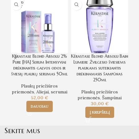
SOLD
SO
OUT
O
Kérastase Blond Absolu 2%
Kérastase Blond Absolu Bain
Kér
Pure [HA] Serum Intensyviai
Lumiere Žvilgesio šviesiems
U
drėkinantis galvos odos ir
plaukams suteikiantis
ne
šviesių plaukų serumas 50ml
drėkinamasis šampūnas
250ml
Plaukų priežiūros
priemonės
,
Aliejai, serumai
Plaukų priežiūros
52,00
€
priemonės
,
Šampūnai
30,00
€
DAUGIAU
Į KREPŠELĮ
Sekite mus