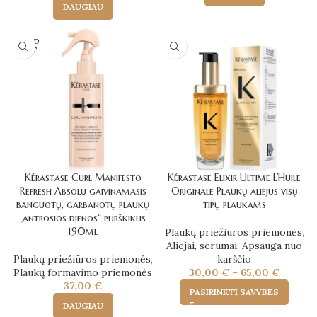
DAUGIAU
SOLD
OUT
Kérastase Curl Manifesto
Kérastase Elixir Ultime L’Huile
Refresh Absolu gaivinamasis
Originale Plaukų aliejus visų
banguotų, garbanotų plaukų
tipų plaukams
„antrosios dienos“ purškiklis
190ml
Plaukų priežiūros priemonės
,
Aliejai, serumai
,
Apsauga nuo
Plaukų priežiūros priemonės
,
karščio
Plaukų formavimo priemonės
30,00
€
–
65,00
€
37,00
€
PASIRINKTI SAVYBES
DAUGIAU