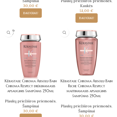
Šampūnai
Plaukų priežiūros priemonės
,
30,00
€
Kaukės
51,00
€
DAUGIAU
DAUGIAU
SOLD
OUT
Kérastase Chroma Absolu Bain
Kérastase Chroma Absolu Bain
Chroma Respect drėkinamasis
Riche Chroma Respect
apsauginis šampūnas 250ml
maitinamasis apsauginis
šampūnas 250ml
Plaukų priežiūros priemonės
,
Šampūnai
Plaukų priežiūros priemonės
,
30,00
€
Šampūnai
30,00
€