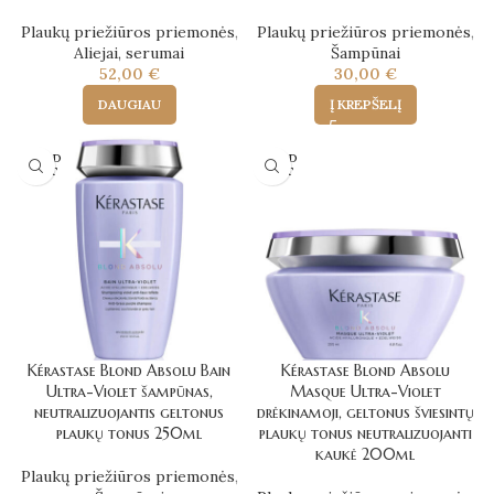
Plaukų priežiūros priemonės
,
Plaukų priežiūros priemonės
,
Aliejai, serumai
Šampūnai
52,00
€
30,00
€
DAUGIAU
Į KREPŠELĮ
SOLD
SOLD
OUT
OUT
Kérastase Blond Absolu Bain
Kérastase Blond Absolu
Ultra-Violet šampūnas,
Masque Ultra-Violet
neutralizuojantis geltonus
drėkinamoji, geltonus šviesintų
plaukų tonus 250ml
plaukų tonus neutralizuojanti
kaukė 200ml
Plaukų priežiūros priemonės
,