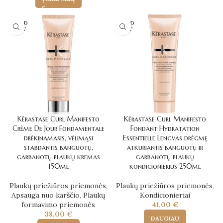
SOLD
SOLD
OUT
OUT
Kérastase Curl Manifesto
Kérastase Curl Manifesto
Crème De Jour Fondamentale
Fondant Hydratation
drėkinamasis, vėlimąsi
Essentielle Lengvas drėgmę
stabdantis banguotų,
atkuriantis banguotų ir
garbanotų plaukų kremas
garbanotų plaukų
150ml
kondicionierius 250ml
Plaukų priežiūros priemonės
,
Plaukų priežiūros priemonės
,
Apsauga nuo karščio
,
Plaukų
Kondicionieriai
formavimo priemonės
41,00
€
38,00
€
DAUGIAU