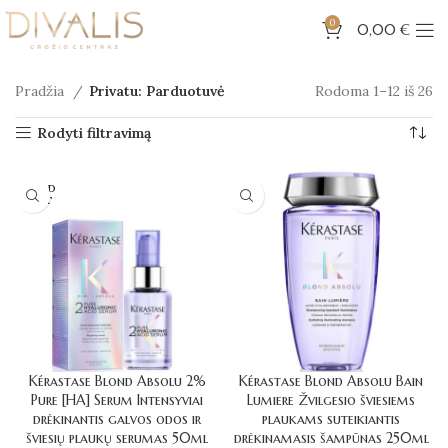
0
0,00
€
Pradžia
Privatu: Parduotuvė
Rodoma 1–12 iš 26
Rodyti filtravimą
SOLD
OUT
Kérastase Blond Absolu 2%
Kérastase Blond Absolu Bain
Pure [HA] Serum Intensyviai
Lumiere Žvilgesio šviesiems
drėkinantis galvos odos ir
plaukams suteikiantis
šviesių plaukų serumas 50ml
drėkinamasis šampūnas 250ml