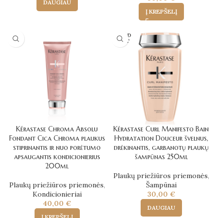
DAUGIAU
Į KREPŠELĮ
SOLD
OUT
Kérastase Chroma Absolu
Kérastase Curl Manifesto Bain
Fondant Cica Chroma plaukus
Hydratation Douceur švelnus,
stiprinantis ir nuo porėtumo
drėkinantis, garbanotų plaukų
apsaugantis kondicionierius
šampūnas 250ml
200ml
Plaukų priežiūros priemonės
,
Plaukų priežiūros priemonės
,
Šampūnai
Kondicionieriai
30,00
€
40,00
€
DAUGIAU
Į KREPŠELĮ