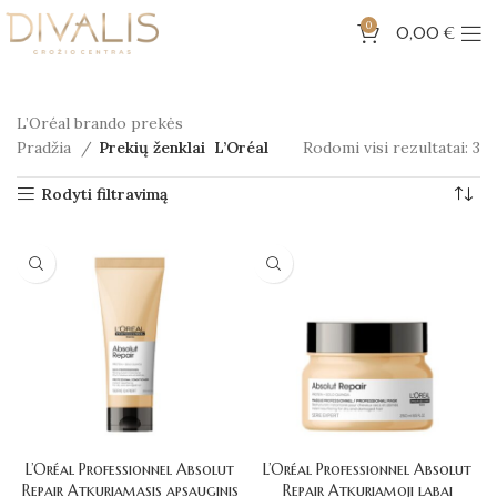
0
0,00
€
L’Oréal brando prekės
Pradžia
Prekių ženklai
L’Oréal
Rodomi visi rezultatai: 3
Rodyti filtravimą
L’Oréal Professionnel Absolut
L’Oréal Professionnel Absolut
Repair Atkuriamasis apsauginis
Repair Atkuriamoji labai