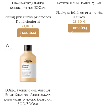
labai pažeistų plaukų
pažeistų plaukų kaukė 250ml
kondicionierius 200ml
Plaukų priežiūros priemonės
,
Plaukų priežiūros priemonės
,
Kaukės
Kondicionieriai
28,50
€
21,00
€
Į KREPŠELĮ
Į KREPŠELĮ
L’Oréal Professionnel Absolut
Repair Shampoo Atkuriamasis
labai pažeistų plaukų šampūnas
300/500ml