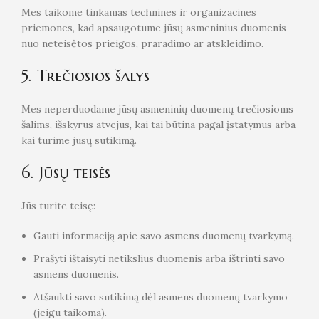
Mes taikome tinkamas technines ir organizacines
priemones, kad apsaugotume jūsų asmeninius duomenis
nuo neteisėtos prieigos, praradimo ar atskleidimo.
5. Trečiosios šalys
Mes neperduodame jūsų asmeninių duomenų trečiosioms
šalims, išskyrus atvejus, kai tai būtina pagal įstatymus arba
kai turime jūsų sutikimą.
6. Jūsų teisės
Jūs turite teisę:
Gauti informaciją apie savo asmens duomenų tvarkymą.
Prašyti ištaisyti netikslius duomenis arba ištrinti savo
asmens duomenis.
Atšaukti savo sutikimą dėl asmens duomenų tvarkymo
(jeigu taikoma).