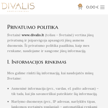
0
0,00
€
Privatumo politika
Svetainė
www.divalis.lt
(toliau – Svetainė) vertina jūsų
privatumą ir įsipareigoja apsaugoti jūsų asmens
duomenis. Ši privatumo politika paaiškina, kaip mes
renkame, naudojame ir saugome jūsų informaciją.
1. Informacijos rinkimas
Mes galime rinkti šią informaciją, kai naudojatės mūsų
Svetaine:
Asmeninė informacija (pvz., vardas, el. pašto adresas) –
tik tada, kai jūs savanoriškai pateikiate šią informaciją.
Naršymo duomenys (pvz., IP adresas, naršyklės tipas,
lankomos svetainės puslapiai) – automatiškai renkami